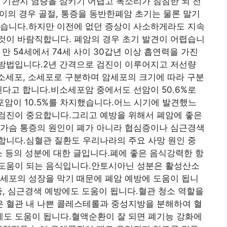
 기관지 염증을 삼키기 어렵고 목소리가 침침한 뇌 전
전이의 경우 골절, 통증을 동반한폐암 초기는 물론 말기
많습니다.하지만 이전에 없던 증상이 사소하게라도 지속
것이 바람직합니다. 폐암의 경우 초기 발견이 어렵습니
 만 54세에서 74세 사이 30갑년 이상 흡연력을 가진
방법입니다.2년 간격으로 검진이 이루어지고 저선량
비소세포, 소세포로 구분하며 암세포의 크기에 따라 구분
된다고 합니다.비소세포암 중에서도 선암이 50.6%로
포암이 10.5%를 차지했습니다.어느 시기에 발견했느
검진이 중요합니다.그리고 예방을 위해서 폐암에 좋은
 가슴 통증의 원인이 폐가 아니라 협심증이나 심근경색
합니다.심혈관 질환도 우리나라의 주요 사망 원인 중
소 등의 성분에 대한 글입니다.폐에 좋은 음식강력한 항
도움이 되는 음식입니다.안토시아닌 성분은 활성산소
세포의 성장을 막기 때문에 폐암 예방에 도움이 됩니
증, 심근경색 예방에도 도움이 됩니다.혈관 청소 역할을
 혈관 내 나쁜 콜레스테롤과 중성지방을 분해하여 혈
도 도움이 됩니다.혈액순환이 잘 되면 폐기능 강화에