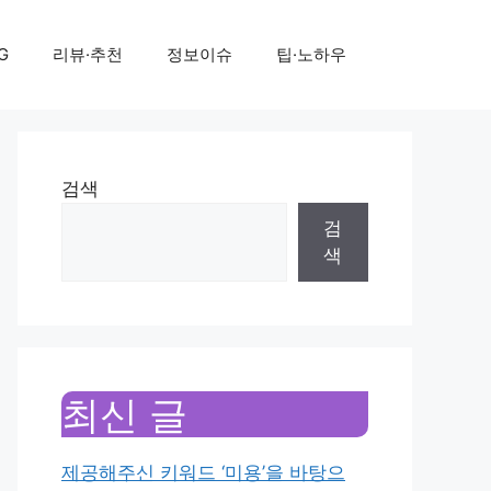
G
리뷰·추천
정보이슈
팁·노하우
검색
검
색
최신 글
제공해주신 키워드 ‘미용’을 바탕으