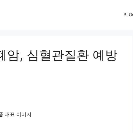
BLO
폐암, 심혈관질환 예방