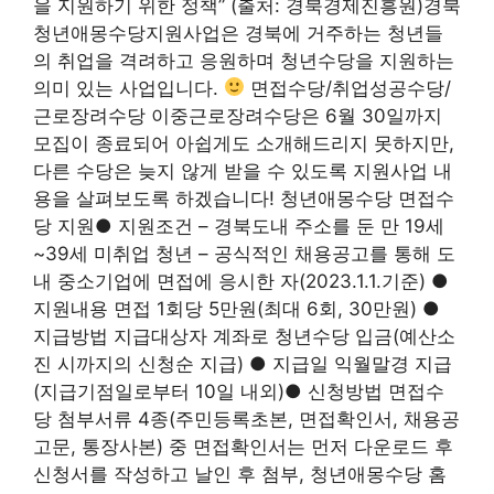
을 지원하기 위한 정책” (출처: 경북경제진흥원)경북
청년애몽수당지원사업은 경북에 거주하는 청년들
의 취업을 격려하고 응원하며 청년수당을 지원하는
의미 있는 사업입니다.
면접수당/취업성공수당/
근로장려수당 이중근로장려수당은 6월 30일까지
모집이 종료되어 아쉽게도 소개해드리지 못하지만,
다른 수당은 늦지 않게 받을 수 있도록 지원사업 내
용을 살펴보도록 하겠습니다! 청년애몽수당 면접수
당 지원● 지원조건 – 경북도내 주소를 둔 만 19세
~39세 미취업 청년 – 공식적인 채용공고를 통해 도
내 중소기업에 면접에 응시한 자(2023.1.1.기준) ●
지원내용 면접 1회당 5만원(최대 6회, 30만원) ●
지급방법 지급대상자 계좌로 청년수당 입금(예산소
진 시까지의 신청순 지급) ● 지급일 익월말경 지급
(지급기점일로부터 10일 내외)● 신청방법 면접수
당 첨부서류 4종(주민등록초본, 면접확인서, 채용공
고문, 통장사본) 중 면접확인서는 먼저 다운로드 후
신청서를 작성하고 날인 후 첨부, 청년애몽수당 홈