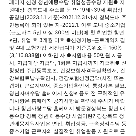
페이지 신청 청년애몽수당 취업성공수당 지원● 지
원대상-경북도내 주소를 둔 만 19세~39세 취업성
공청년(2023.1.1 기준)-2021.12.31까지 경북도내 주
민등록이 되어 있는 자-2022.1. 이후 도내 중소기업
(근로자수 5인 이상 300인 미만)에 첫 취업한 청년
※단, 취업 후 3개월 이후 ●신청가능-근로계약체결
및 4대 보험가입-세전급여가 기준중위소득 150%
(3,116,838원) 이하인 자 ●지원내용 50만원 지급
시, 지급대상 지급액, 1회분 지급시까지 지급됨● 신
청방법 주민등록초본, 건강보험자격득실확인서, 건
강보험료납부확인서, 건강보험산정금액(사진 또는
캡처), 근로계약서, 중소기업확인서, 통장사본 필요,
청년자녀수당 홈페이지 신청※ 응모 전 구체적인 유
의사항은 홈페이지 공지사항을 확인해 주시기 바랍
니다 청년사랑수당 홈페이지 방문경상북도 청년 애
몽수당 경북 청년 애몽수당 사업이란? 경상북도 청
년애몽지원사업은 면접, 취업성공, 근속장려수당 등
중소기업 근로자의 실질적인 취업활동 지원으로 근