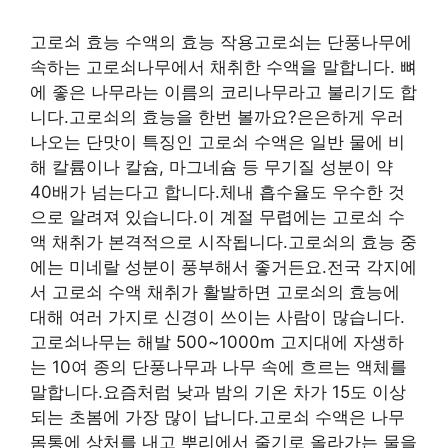
고로쇠 효능 수액의 효능 작용고로쇠는 단풍나무에
속하는 고로쇠나무에서 채취한 수액을 말합니다. 뼈
에 좋은 나무라는 이름의 코리나무라고 불리기도 합
니다.고로쇠의 효능을 한번 볼까요?은은하게 우러
나오는 단맛이 특징인 고로쇠 수액은 일반 물에 비
해 칼륨이나 칼슘, 마그네슘 등 무기질 성분이 약
40배가 넘는다고 합니다.체내 흡수율도 우수한 것
으로 알려져 있습니다.이 계절 무렵에는 고로쇠 수
액 채취가 본격적으로 시작됩니다.고로쇠의 효능 중
에는 미네랄 성분이 풍부해서 좋거든요.전국 각지에
서 고로쇠 수액 채취가 활발하면 고로쇠의 효능에
대해 여러 가지로 신경이 쓰이는 사람이 많습니다.
고로쇠나무는 해발 500~1000m 고지대에 자생하
는 10여 종의 단풍나무과 나무 속에 흐르는 액체를
말합니다.요즘처럼 낮과 밤의 기온 차가 15도 이상
되는 초봄에 가장 많이 납니다.고로쇠 수액은 나무
몸통에 상처를 내고 뿌리에서 줄기로 올라가는 물을