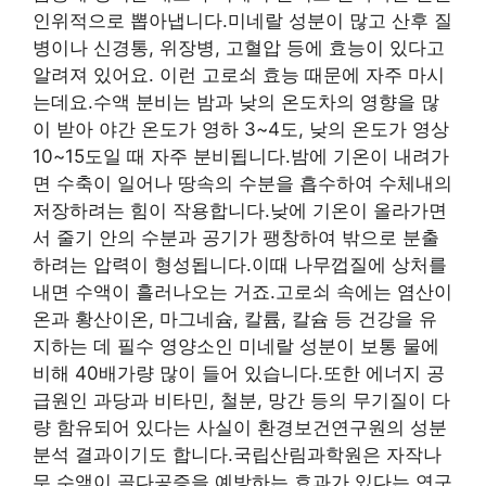
인위적으로 뽑아냅니다.미네랄 성분이 많고 산후 질
병이나 신경통, 위장병, 고혈압 등에 효능이 있다고
알려져 있어요. 이런 고로쇠 효능 때문에 자주 마시
는데요.수액 분비는 밤과 낮의 온도차의 영향을 많
이 받아 야간 온도가 영하 3~4도, 낮의 온도가 영상
10~15도일 때 자주 분비됩니다.밤에 기온이 내려가
면 수축이 일어나 땅속의 수분을 흡수하여 수체내의
저장하려는 힘이 작용합니다.낮에 기온이 올라가면
서 줄기 안의 수분과 공기가 팽창하여 밖으로 분출
하려는 압력이 형성됩니다.이때 나무껍질에 상처를
내면 수액이 흘러나오는 거죠.고로쇠 속에는 염산이
온과 황산이온, 마그네슘, 칼륨, 칼슘 등 건강을 유
지하는 데 필수 영양소인 미네랄 성분이 보통 물에
비해 40배가량 많이 들어 있습니다.또한 에너지 공
급원인 과당과 비타민, 철분, 망간 등의 무기질이 다
량 함유되어 있다는 사실이 환경보건연구원의 성분
분석 결과이기도 합니다.국립산림과학원은 자작나
무 수액이 골다공증을 예방하는 효과가 있다는 연구