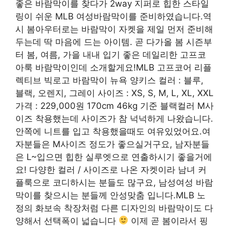
좋은 바람막이를 찾다가 2way 지퍼로 힙한 스타일
링이 쉬운 MLB 여성바람막이를 준비하였습니다.역
시 봄아우터로는 바람막이 자켓을 제일 먼저 준비해
두는데 딱 마음에 드는 아이템. 곧 다가올 봄 시즌부
터 봄, 여름, 가을 내내 입기 좋은 데일리한 고프코
아룩 바람막이인데 소개할게요!MLB 고프코어 리플
렉티브 빅로고 바람막이 뉴욕 양키스 컬러 : 블루,
블랙, 오렌지, 그레이 사이즈 : XS, S, M, L, XL, XXL
가격 : 229,000원 170cm 46kg 기준 블랙컬러 M사
이즈 착용했는데 사이즈가 참 넉넉하게 나왔습니다.
안쪽에 니트를 입고 착용했을때도 여유있었어요.여
자분들은 M사이즈 정도가 좋으실거구요, 남자분들
은 L~입으면 힙한 실루엣으로 연출하시기 좋을거에
요! 다양한 컬러 / 사이즈로 나온 자켓이라 남녀 커
플룩으로 코디하시는 분들도 많구요, 남성여성 바람
막이를 찾으시는 분들께 안성맞춤 입니다.MLB 노
정의 화보속 착장처럼 다른 디자인의 바람막이도 다
양해서 선택폭이 넓습니다
이제 곧 봄이라서 핑