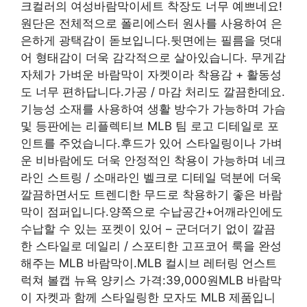
크컬러의 여성바람막이세트 착장도 너무 예쁘네요!
원단은 전체적으로 폴리에스터 원사를 사용하여 은
은하게 광택감이 돋보입니다.뒷면에는 필름을 덧대
어 형태감이 더욱 감각적으로 살아있습니다. 무게감
자체가 가벼운 바람막이 자켓이라 착용감 + 활동성
도 너무 편하답니다.가공 / 마감 처리도 깔끔한데요.
기능성 소재를 사용하여 생활 방수가 가능하며 가슴
및 등판에는 리플렉티브 MLB 팀 로고 디테일로 포
인트를 주었습니다.후드가 있어 스타일링이나 가벼
운 비바람에도 더욱 안정적인 착용이 가능하며 네크
라인 스트링 / 소매라인 벨크로 디테일 덕분에 더욱
깔끔하면서도 트렌디한 무드로 착용하기 좋은 바람
막이 점퍼입니다.양쪽으로 수납공간+어깨라인에도
수납할 수 있는 포켓이 있어 – 군더더기 없이 깔끔
한 스타일로 데일리 / 스포티한 고프코어 룩을 완성
해주는 MLB 바람막이.MLB 컬시브 레터링 언스트
럭쳐 볼캡 뉴욕 양키스 가격:39,000원MLB 바람막
이 자켓과 함께 스타일링한 모자도 MLB 제품입니