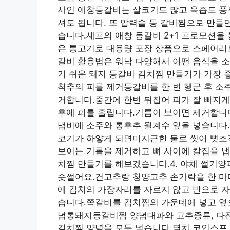
사인 애창등갈비는 살코기도 많고 육즙도 풍
셔도 됩니다. 또 압력솥 등 갈비찜으로 만들
습니다.셰프의 애창 등갈비 2+1 프로모션을
은 통고기로 대용량 포장 상품으로 스페어리브
갈비 활용법은 워낙 다양해서 어떤 음식을 
기 쉬운 돼지 등갈비 김치찜 만들기가 가장 
척추의 피를 제거등갈비를 한 번 헹군 후 소주
거합니다.중간에 한번 뒤집어 피가 잘 빠지게
후에 피를 흘립니다.기름이 보이면 제거합니다
냄비에 소주와 통후추 월계수 잎을 넣습니다
코기가 하얗게 되면미지근한 물로 씻어 뼛조
보이는 기름을 제거하고 뼈 사이에 칼집을 냅
치찜 만들기를 해보겠습니다.4. 야채 썰기양
슷썰어요.건고추랑 청양고추 손가락을 한 마
에 김치의 가장자리를 자르지 않고 반으로 자
습니다.쪽갈비를 김치찜의 가운데에 넣고 옆으
념통돼지등갈비찜 양념대파와 고추종류, 다진
김치찜 양념을 모두 넣습니다.멸치 코인스프 하