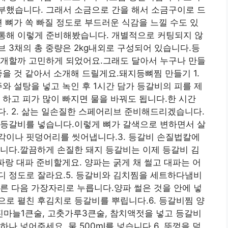
부했습니다. 그래서 소금으로 간을 해서 소금구이로 드
면 뼈가 쏙 빠질 정도로 부드러운 식감을 느낄 수도 있
 통해 이렇게 준비해봤습니다. 개별적으로 커팅되지 않
 3채의 총 중량은 2kg내외로 구성되어 있습니다.등
소개할까 고민하게 되었어요.그래도 달아서 누구나 만들
좋을 것 같아서 소개해 드릴게요.돼지등뼈찜 만들기 1.
와 설탕을 넣고 녹인 후 1시간 담가 등갈비의 피를 제
 하고 피가 많이 빠지면 물을 바꿔도 됩니다.한 시간
. 2. 삶는 일손질한 스페어리브 준비해드리겠습니다.
.등갈비를 넣습니다.이렇게 뼈가 갈색으로 변하면서 살
각이나 핏덩어리를 씻어냅니다.3. 등갈비 손질법칼에
니다.깔끔하게 손질한 돼지 등갈비는 이제 등갈비 김
파랑 대파 준비할게요. 양파는 굵게 채 썰고 대파는 어
디 정도로 잘라요.5. 등갈비와 김치찜을 세트하다냄비
른 다음 가장자리로 누릅니다.양파 썰은 것을 안에 넣
로 펼친 후김치로 등갈비를 뿌립니다.6. 등갈비찜 양
마늘1큰술, 고춧가루3큰술, 참치액젓을 넣고 등갈비
나 넣어주세요. 물 500ml를 넣습니다.6. 뚜껑을 덮