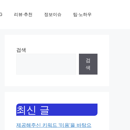
G
리뷰·추천
정보이슈
팁·노하우
검색
검
색
최신 글
제공해주신 키워드 ‘미용’을 바탕으