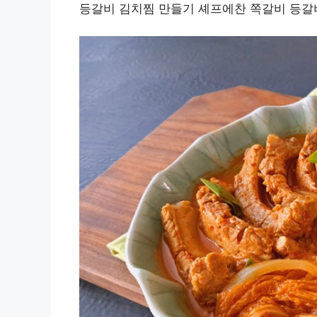
등갈비 김치찜 만들기 셰프에찬 쪽갈비 등갈