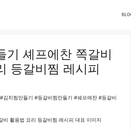
BLO
들기 셰프에찬 쪽갈비
리 등갈비찜 레시피
 #김치찜만들기 #등갈비찜만들기 #쉐프애찬 #등갈비