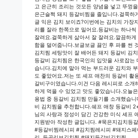
고 은근히 조리는 것모든 양념을 넣고 뚜껑을
은근슬쩍 돼지 등갈비찜을 졸입니다.걸쭉하게 
글 익은 김치 보이죠?이번에는 김치의 가장
리를 잘라 한쪽으로 밀어요.등갈비는 하나씩
잘려요.걸쭉하게 삶아서 잘 잘려요.깔끔하게 
함을 덜어줍니다.보글보글 끓인 후 파를 썬 
김치찜 세팅맛이 잘 배어든 돼지 등갈비 김치
등갈비 김치찜은 한국인의 입맛을 사로잡는 
습니다.김치에 말아 먹는 부드러운 김치와 부
도 좋았어요.저는 또 셰프 애찬의 등갈비 활
갈비구이였습니다.이건 다음 레시피로 소개
하게 먹을 수 있었고 맛도 좋았습니다.오늘은
용법 중 등갈비 김치찜 만들기를 소개했습니다
비 김치찜을 추천합니다.쉐프 애창 등갈비 2+1
님의 사랑과 정성이 담긴 건강한 미식 셰프 
지원받아 작성한 글입니다. #묵은지김치등
#등갈비찜레시피 #김치찜레시피 #돼지스페
리, 등골리브김치찜 #돼지등갈비김치찜