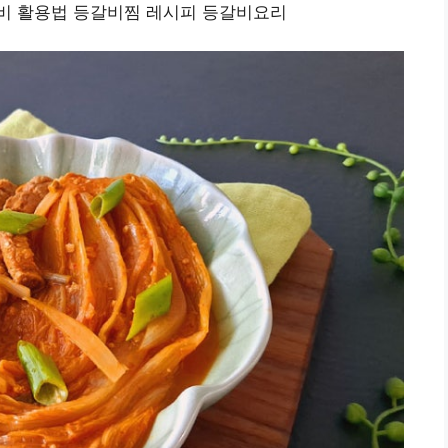
비 활용법 등갈비찜 레시피 등갈비요리