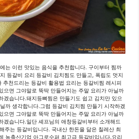
에는 이런 맛있는 음식을 추천합니다. 구이부터 찜까
지 등갈비 요리 등갈비 김치찜도 만들고, 폭립도 멋지
가 추천드리는 등갈비 활용법 요리는 등갈비찜 레시피
있으면 그야말로 뚝딱 만들어지는 주말 요리가 아닐까
하겠습니다.돼지등뼈찜은 만들기도 쉽고 김치만 있으
아닐까 생각합니다.그럼 등갈비 김치찜 만들기 시작하겠
있으면 그야말로 뚝딱 만들어지는 주말 요리가 아닐까
작하겠습니다.일단 셰프님의 애창등갈비부터 소개해드
개해주는 등갈비입니다. 국내산 한돈을 닮은 칠레산 최
레 농축산기업 아그로수퍼 최고급 등갈비입니다.요리