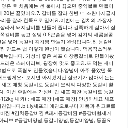
 덮은 후 처음에는 센 불에서 끓으면 중약불로 만들어
20분 끓였어요.7. 갈비를 잘라 한번 더 조린다지글지
자리를 잘라 한쪽으로 밀어요.이번에는 김치의 가장자
 잘라서 돼지갈비를 만들어 줍니다.걸쭉하게 삶아서 잘
쪽갈비를 놓고 설탕 0.5큰술을 넣어 김치의 새콤달콤
것을 넣어 등갈비 김치찜 만들기 완성입니다.8. 등갈비
찜 만드는 법 이렇게 완성이 됐습니다. 먹음직스러운
메뉴입니다. 가성비 좋은 셰프 애창등갈비로 만들어봤
드러운 스페어리브, 굉장히 맛도 좋고요.또 먹는 재미
용법으로 폭립도 만들었습니다.양념이 아주 좋았던 쪽
해드릴게요~ 보시면 아시겠지만 살코기가 많아서 든든
 셰프 애창 등갈비로 등갈비 요리의 다양한 등갈비 활
. 이번 주말에는 가성비 갑 셰프 애찬 등갈비로 등갈
(2kg 내외) : 쉐프 애창 [쉐프 애창] 안녕하세요 셰프
애찬입니다.bit.ly셰프의 애찬으로부터 제품과 원고료를
갈비찜 #김치등갈비찜 #돼지등갈비찜 #등갈비혈제거
아리브 #등갈비양념,등갈비양념,등갈비양념, 등골요