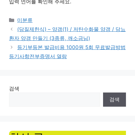
입력 언어를 확인해 주세요.
Categories
미분류
(당질제한식) – 양갱(1) / 저탄수화물 양갱 / 당뇨
환자 양갱 만들기 (3종류, 깨소금님)
등기부등본 발급비용 1000원 5회 무료발급방법
등기사항전부증명서 열람
검색
검색