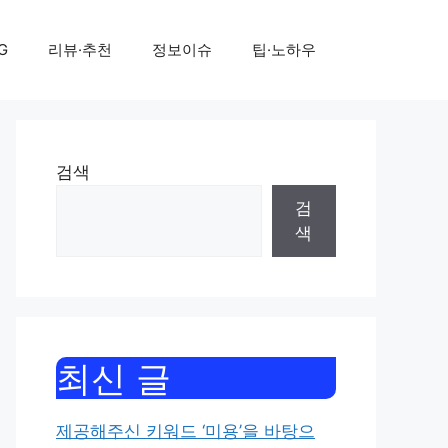
G
리뷰·추천
정보이슈
팁·노하우
검색
검
색
최신 글
제공해주신 키워드 ‘미용’을 바탕으