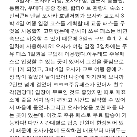
^^”3일차 : 오사카 여행, 오사카 성, 덴노지 동물원,
통텐각, 우메다 공중 정원, 합파이브 관람차 숙소 :
인터콘티넨탈 오사카 호텔저희가 오사카 교토의 3
박 4일 여행 일정 코스를 계획할 때 교통 패스를 무
엇을 사용할지 고민했는데 간사이 쓰루 패스는 비연
속으로 사용할 수 있기 때문에 3일권 구입 후 1, 2, 4
일차에 사용하세요! 오사카 여행 일정 3일차에는 주
유 패스 1일권을 구입해 이용했다.아무래도 주유패
스로 입장할 수 있는 곳이 있어서 그것을 중심으로
다니게 되었고, 3박 4일 오사카 교토 여행 중에 가
장 많이 걸었던 날이었어! 나중에 자기전에 보니까
2만보 넘게 걸었어 ㅋㅋㅋ주유패스가 있어서 천수
각(전망대) 입장이 무료인 것도 좋았지만 따로 매표
소에 줄을 서지 않아 편하고 시간도 절약할 수 있어
서 마음에 들었다.그리고 오사카성을 보면 배를 타
는 곳이 있는데, 이것도 주유 패스로 무료 탑승이 가
능하다! 다만 시간대별로 탑승 인원이 한정되어 있
기 때문에 오사카성에 도착하면 배표부터 바꿔두는