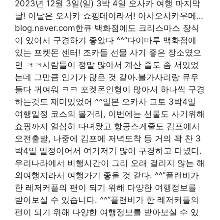
2023년 12월 3일(일) 3박 4일 오사카 여행 마지막
날! 이날은 오사카 쇼핑데이라서! 아사오사카우메…
blog.naver.com한큐 백화점에도 크리스마스 장식
이 있어서 구경하기 좋았다 ^^”다이마루 백화점에
있는 포켓몬 센터! 조카들 선물 사기 좋은 장소였으
면 ㅋㅋ사람들이 정말 많아서 계산 줄도 좀 서있었
는데 그만큼 인기가 많은 것 같아.불가사리랑 뮤우
둘다 귀여워 ㅋㅋ 포켓몬인형이 많아서 하나씩 구경
하는것도 재미있었어 ^^일본 오카사 교토 3박4일
여행일정 코스의 볼거리, 이번에는 선물도 사기위해
쇼핑까지 열심히 다녀왔고 항공스케줄도 김포에서
오전출발, 나중에 김포에 저녁도착 등 거의 꽉 찬 3
박4일 일정이어서 여기저기 많이 구경하고 다녔다.
우리나라에서 비행시간이 그리 오래 걸리지 않는 해
외여행지라서 여행가기 좋을 것 같다. ^^”플랜비가
한 레저커플의 팬이 되기 위해 다양한 여행정보를
받아보실 수 있습니다. ^^”플랜비가 한 레저커플의
팬이 되기 위해 다양한 여행정보를 받아보실 수 있