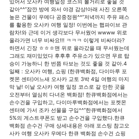
있어서 오사카 여행일정 코스의 볼거리로 좋을 것
같아^^”잠깐 방에 와서 야경 감상!아래 사진 오른쪽
높은 건물이 우메다 공중정원^^”저녁까지 주유 패스
를 활용한 오사카 여행 일정! 이번에는 햅파이브 관
람차!와 근데 이거 생각보다 무서웠어 wwww 위로
올라가면 너무 비싸요!!! ㅋㅋㅋ 이렇게 비싸더라?
하면서 긴장 ㅎㅎㅎ맨 위로 올라갔을 때 무서웠는데
그래도 재미있었다 후후후 주유소가 있으면 무료 탑
승이 가능하니 한 번쯤 타보는 것도 좋을 것 같아.4
일째 : 오사카 여행, 쇼핑 (한큐백화점, 다이마루 포
켓몬 센터)어느새 오사카 교토 3박 4일 여행의 마지
막 날! 이날 오사카 여행 일정 코스로 갈 만한 곳을
오전부터 열심히 다녀온 백화점! 한큐백화점에서는
손수건을 구입하고, 다이마루백화점에서는 포켓몬
센터에 가서 조카 선물을 구입^^”한큐백화점에서
5%의 게스트쿠폰도 받고 손수건을 구입했다.한큐
백화점 손수건 구매 상세내용은 아래 포스팅 참고오
사카 여행 오사카 우메다 한큐 백화점 손수건 쇼핑