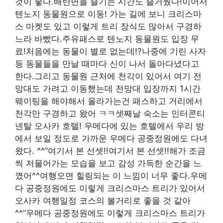
것이 좋다.배탄면을 즐기는 시간도 즐거웠다!이어서
텐노지 동물원으로 이동! 가는 길에 보니 크리스마
스 마켓도 있고 이렇게 트리 장식도 많아서 구경하
느라 바빴다.주유패스로 텐노지 동물원도 입장 무
료!처음에는 동물이 별로 없는데!?나중에 기린 사자
등 동물들을 만날 때마다 신이 나서 돌아다녔다고
한다.그리고 동물원 근처에 천각이 있어서 여기 전
망대도 가려고 이동했는데 전망대 입장까지 1시간
웨이팅을 해야해서 올라가는건 패스하고 거리에서
천각만 구경하고 왔어 ㅋㅋ셋째날 숙소는 인터콘티
넨탈 오사카 호텔! 우메다에 있는 호텔에서 우리 방
에서 보일 정도로 가까운 우메다 공중정원에도 다녀
왔다. ^^”여기서 본 선셋!!여기서 본 선셋!!해가 조금
씩 저물어가는 모습을 보고 감성 가득한 순간을 느
꼈어^^여행오면 힐링되는 이 느낌이 너무 좋다.우메
다 공중정원에도 이렇게 크리스마스 트리가 있어서
오사카 여행일정 코스의 볼거리로 좋을 것 같아
^^”우메다 공중정원에도 이렇게 크리스마스 트리가