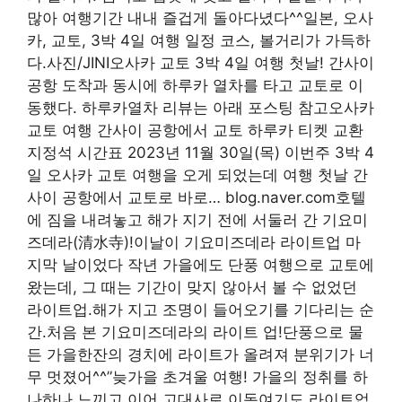
많아 여행기간 내내 즐겁게 돌아다녔다^^일본, 오사
카, 교토, 3박 4일 여행 일정 코스, 볼거리가 가득하
다.사진/JINI오사카 교토 3박 4일 여행 첫날! 간사이
공항 도착과 동시에 하루카 열차를 타고 교토로 이
동했다. 하루카열차 리뷰는 아래 포스팅 참고오사카
교토 여행 간사이 공항에서 교토 하루카 티켓 교환
지정석 시간표 2023년 11월 30일(목) 이번주 3박 4
일 오사카 교토 여행을 오게 되었는데 여행 첫날 간
사이 공항에서 교토로 바로… blog.naver.com호텔
에 짐을 내려놓고 해가 지기 전에 서둘러 간 기요미
즈데라(清水寺)!이날이 기요미즈데라 라이트업 마
지막 날이었다 작년 가을에도 단풍 여행으로 교토에
왔는데, 그 때는 기간이 맞지 않아서 볼 수 없었던
라이트업.해가 지고 조명이 들어오기를 기다리는 순
간.처음 본 기요미즈데라의 라이트 업!단풍으로 물
든 가을한잔의 경치에 라이트가 올려져 분위기가 너
무 멋졌어^^”늦가을 초겨울 여행! 가을의 정취를 하
나하나 느끼고 이어 고대사로 이동여기도 라이트업