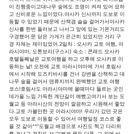
이 진행중이고대나무 숲에도 조명이 켜져 있어 묘하
고 신비로운 느낌이었다.야사카 신사까지 도보로 이
동할 수 있었기 때문에 산책겸 슬슬 걸어가서야사카
신사를 한번 둘러보고 나서그 앞에 있는 기온거리도
구경했어.문 닫은 가게가 은근히 있었지만 거리 구
경 자체는 재미있었어.2일차 : 오사카 교토 여행, 아
라시야마, 도톤보리(구스시) 숙소 : 콘래드 오사카
호텔둘째날은 교토여행을 하고 오후에 오사카로 이
동하는 날! 오전에 교토 아라시야마에 가서 호림사
에서 시작해 도즈키바시를 건너 강변을 산책하고 대
나무 숲을 걸어서 덴류지까지 완벽했던 교토 여행
코스!호림사도 아라시야마에 올때마다 들르는 곳인
데가을 느낌 가득한 계단길이 예뻤고여기서 보는 도
월교 등 아라시산의 전망이 깔끔하고 시원해서 좋았
다.교토 가볼만한 곳 아라시야마! 우리가 갔던 곳은
모두 도보로 이동할 수 있어서 여행일정 코스로 좋
을 것 같아^^”도월교 배경으로 사진도 찍고 다리위
를 건너고 경치도 보고!붉게 물든 단풍, 그 위에 비