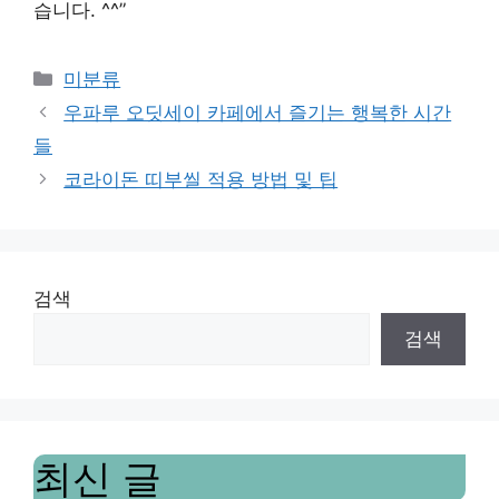
습니다. ^^”
Categories
미분류
우파루 오딧세이 카페에서 즐기는 행복한 시간
들
코라이돈 띠부씰 적용 방법 및 팁
검색
검색
최신 글