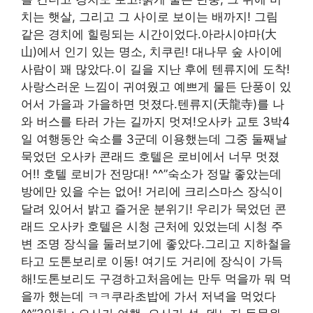
치는 햇살, 그리고 그 사이로 보이는 배까지! 그림
같은 경치에 힐링되는 시간이었다.아라시야마(大
山)에서 인기 있는 명소, 치쿠린! 대나무 숲 사이에
사람이 꽤 많았다.이 길을 지난 후에 텐류지에 도착!
사랑스러운 느낌이 귀여웠고 예쁘게 물든 단풍이 있
어서 가을과 가을하면 멋졌다.텐류지(天龍寺)를 나
와 버스를 타러 가는 길까지 멋져!오사카 교토 3박4
일 여행동안 숙소를 3군데 이용했는데 그중 둘째날
묵었던 오사카 콘래드 호텔은 로비에서 너무 멋졌
어!! 호텔 로비가 전망대! ^^”숙소가 정말 좋았는데
방에만 있을 수는 없어! 거리에 크리스마스 장식이
달려 있어서 밝고 즐거운 분위기! 우리가 묵었던 콘
래드 오사카 호텔은 시청 근처에 있었는데 시청 주
변 조명 장식을 둘러보기에 좋았다.그리고 지하철을
타고 도톤보리로 이동! 여기도 거리에 장식이 가득
해!도톤보리도 구경하고처음에는 만두 먹을까 뭐 먹
을까 했는데 ㅋㅋ쿠라초밥에 가서 저녁을 먹었다