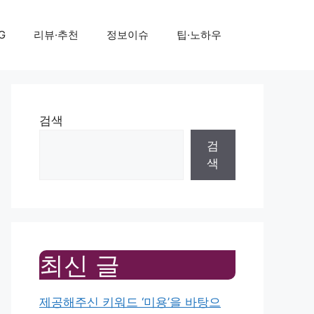
G
리뷰·추천
정보이슈
팁·노하우
검색
검
색
최신 글
제공해주신 키워드 ‘미용’을 바탕으