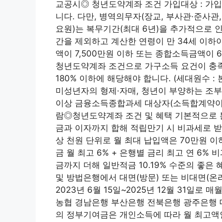
교공시◎ 청년도약계좌 조건 가입대상 : 가입일
니다. 다만, 병역의무자(장교, 부사관·준사관
요원)는 복무기간(최대 6년)을 추가적으로 
간을 제외하고 계산한 연령이 만 34세 이하이
액이 7,500만원 이하 또는 종합소득금액이 
청년도약계좌 조건으로 가구소득 요건이 충족
180% 이하에 해당해야 합니다. (세대원수 :
미성년자의 형제·자매, 청년이 부양하는 조부
이상 금융소득종합과세 대상자(소득합계약이
람◎청년도약계좌 조건 및 혜택 기본적으로 
금과 이자까지 합해 적립만기 시 비과세로 받게
상 천원 단위로 월 최대 납입액은 70만원 이하
금 월 최고 6% + 은행별 금리 최고 연 6%
금까지 더해 일반적금 10.19% 수준의 좋
및 방법은행에서 대면(방문) 또는 비대면(온
2023년 6월 15일~2025년 12월 31일로
농협 경남은행 부산은행 전북은행 광주은행
의 정부기여금은 개인소득에 따라 월 최고액