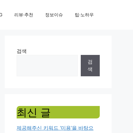
G
리뷰·추천
정보이슈
팁·노하우
검색
검
색
최신 글
제공해주신 키워드 ‘미용’을 바탕으