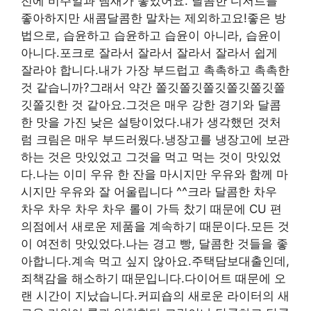
전에 비주얼과 냄새가 좋았어요. 달콤한 디저트를
좋아하지만 새콤달콤한 말차는 제외하고요!좋은 방
법으로, 습윤하고 습윤하고 습윤이 아니라, 습윤이
아니다.포크로 잘라서 잘라서 잘라서 잘라서 쉽게
잘라야 합니다.내가 가장 부드럽고 촉촉하고 촉촉한
것 같습니까?그래서 약간 쫄깃쫄깃쫄깃쫄깃쫄깃쫄
깃쫄깃한 것 같아요.그것은 매우 강한 경기와 달콤
한 맛을 가진 낮은 설탕이었다.내가 생각했던 것처
럼 크림은 매우 부드러웠다.냉장고를 냉장고에 보관
하는 것은 맛있었고 그것을 먹고 먹는 것이 맛있었
다.나는 이미 우유 한 잔을 마시지만 우유와 함께 마
시지만 우유와 잘 어울립니다 ^^크라 달콤한 차우
차우 차우 차우 차우 롤이 가득 찼기 때문에 CU 편
의점에서 새로운 제품을 계속하기 때문이다.모든 것
이 여전히 맛있었다.나는 경고 빵, 달콤한 것들을 좋
아합니다.계속 먹고 싶지 않아요.주택담보대출인데,
죄책감을 해소하기 때문입니다.다이어트 때문에 오
랜 시간이 지났습니다.커피숍의 새로운 라이터의 새