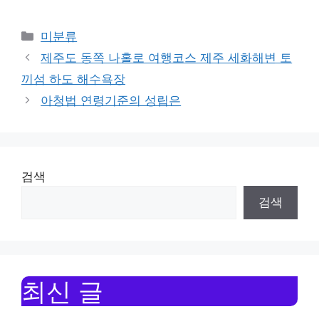
Categories
미분류
제주도 동쪽 나홀로 여행코스 제주 세화해변 토
끼섬 하도 해수욕장
아청법 연령기준의 성립은
검색
검색
최신 글