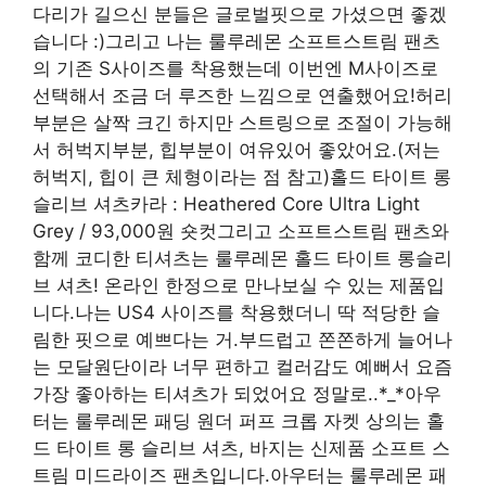
다리가 길으신 분들은 글로벌핏으로 가셨으면 좋겠
습니다 :)그리고 나는 룰루레몬 소프트스트림 팬츠
의 기존 S사이즈를 착용했는데 이번엔 M사이즈로
선택해서 조금 더 루즈한 느낌으로 연출했어요!허리
부분은 살짝 크긴 하지만 스트링으로 조절이 가능해
서 허벅지부분, 힙부분이 여유있어 좋았어요.(저는
허벅지, 힙이 큰 체형이라는 점 참고)홀드 타이트 롱
슬리브 셔츠카라 : Heathered Core Ultra Light
Grey / 93,000원 숏컷그리고 소프트스트림 팬츠와
함께 코디한 티셔츠는 룰루레몬 홀드 타이트 롱슬리
브 셔츠! 온라인 한정으로 만나보실 수 있는 제품입
니다.나는 US4 사이즈를 착용했더니 딱 적당한 슬
림한 핏으로 예쁘다는 거.부드럽고 쫀쫀하게 늘어나
는 모달원단이라 너무 편하고 컬러감도 예뻐서 요즘
가장 좋아하는 티셔츠가 되었어요 정말로..*_*아우
터는 룰루레몬 패딩 원더 퍼프 크롭 자켓 상의는 홀
드 타이트 롱 슬리브 셔츠, 바지는 신제품 소프트 스
트림 미드라이즈 팬츠입니다.아우터는 룰루레몬 패