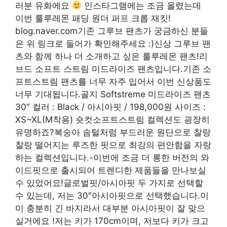
러분 유화에요
인스타그램에는 조금 올렸는데
이번 룰루레몬 패딩 원더 퍼프 크롭 재킷!
blog.naver.com기존 그루브 팬츠가 궁금하신 분들
은 위 링크로 들어가 확인해주세요 :)신상 그루브 팬
츠와 함께 하나 더 소개하고 싶은 룰루레몬 팬츠!리
브드 소프트 스트림 미드라이즈 팬츠입니다.기존 소
프트스트림 팬츠를 너무 자주 입어서 이번 신상품도
너무 기대됩니다.골지 Softstreme 미드라이즈 팬츠
30″ 컬러 : Black / 아시아핏 / 198,000원 사이즈 :
XS~XL(M착용) 숏컷소프트스트림 컬렉션도 굉장히
유명하죠?복숭아 솜털처럼 부드러운 원단으로 찰랑
찰랑 떨어지는 루즈한 핏으로 최강의 편안함을 자랑
하는 컬렉션입니다.-이번에 조금 더 롱한 버전의 와
이드핏으로 출시되어 트렌디한 제품들을 만나보실
수 있었어요!글로벌핏/아시아핏 두 가지로 선택할
수 있는데, 저는 30″아시아핏으로 선택했습니다.이
미 충분히 긴 바지라서 대부분 아시아핏이 잘 맞으
실거에요 !저는 키가 170cm이며, 저보다 키가 크고