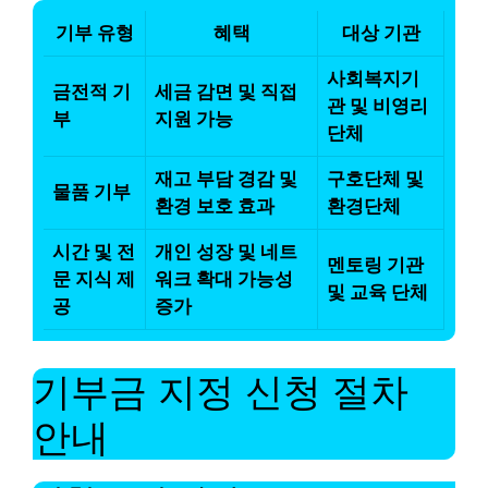
기부 유형
혜택
대상 기관
사회복지기
금전적 기
세금 감면 및 직접
관 및 비영리
부
지원 가능
단체
재고 부담 경감 및
구호단체 및
물품 기부
환경 보호 효과
환경단체
시간 및 전
개인 성장 및 네트
멘토링 기관
문 지식 제
워크 확대 가능성
및 교육 단체
공
증가
기부금 지정 신청 절차
안내