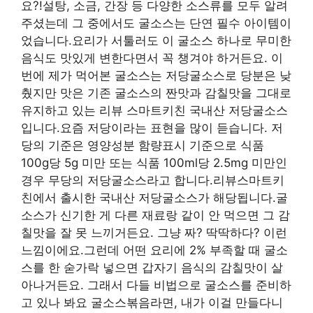
요?!설탕, 소금, 간장 등 다양한 소스류를 모두 알려
주셨는데 그 중에서도 굴소스는 단연 필수 아이템이
었습니다.요리가 서툴러도 이 굴소스 하나로 무미한
음식도 맛있게 변한다면서 꼭 챙겨야 하거든요. 이
번에 제가 먹어본 굴소스는 저당굴소스로 당분은 낮
췄지만 맛은 기존 굴소스의 짠맛과 감칠맛을 그대로
유지하고 있는 리뷰 스마트키친 국내산 저당굴소스
입니다.요즘 저당이라는 표현을 많이 듣습니다. 저
당의 기준은 영양성분 함량표시 기준으로 식품
100g당 5g 미만 또는 식품 100ml당 2.5mg 미만인
경우 무당의 저당굴소스라고 합니다.리뷰스마트키
친에서 출시한 국내산 저당굴소스가 해당됩니다.굴
소스가 신기한 게 다른 재료랑 같이 안 먹으면 그 감
칠맛을 잘 못 느끼거든요. 그냥 짜? 딱딱하다? 이런
느낌이에요.그런데 어떤 요리에 2% 부족할 때 굴소
스를 한 숟가락 넣으면 갑자기 음식의 감칠맛이 살
아나거든요. 그래서 다들 비법으로 굴소스를 준비하
고 있나 봐요 굴소스볶음라면, 내가 이걸 만들다니