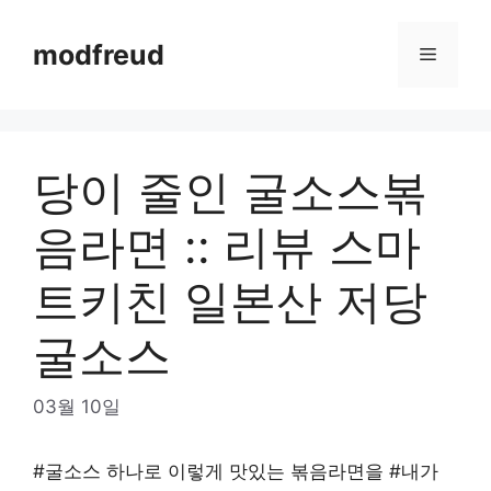
Skip
to
modfreud
Menu
content
당이 줄인 굴소스볶
음라면 :: 리뷰 스마
트키친 일본산 저당
굴소스
03월 10일
#굴소스 하나로 이렇게 맛있는 볶음라면을 #내가