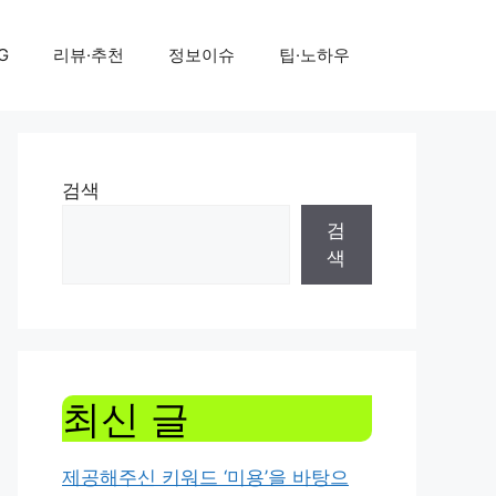
G
리뷰·추천
정보이슈
팁·노하우
검색
검
색
최신 글
제공해주신 키워드 ‘미용’을 바탕으