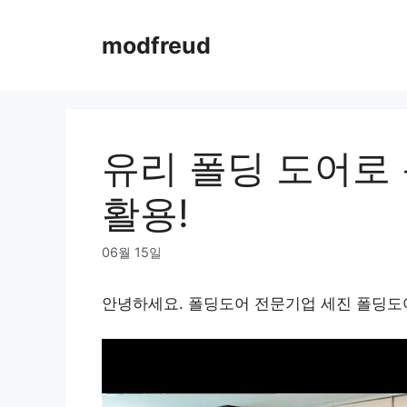
Skip
to
modfreud
content
유리 폴딩 도어로
활용!
06월 15일
안녕하세요. 폴딩도어 전문기업 세진 폴딩도