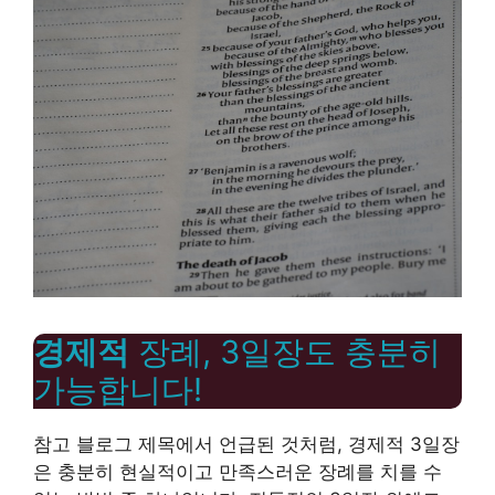
경제적
장례, 3일장도 충분히
가능합니다!
참고 블로그 제목에서 언급된 것처럼, 경제적 3일장
은 충분히 현실적이고 만족스러운 장례를 치를 수