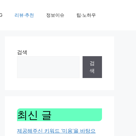
G
리뷰·추천
정보이슈
팁·노하우
검색
검
색
최신 글
제공해주신 키워드 ‘미용’을 바탕으