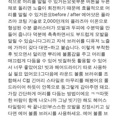
적으로 머리를 말릴 수 있거든요윗부분 버튼을 누른
채로 돌리면 노즐이 회전하기 때문에 효율적으로 머
리를 말릴 수 있거든요before / after 에어샷은 플라
즈마 코팅 기술로 2,000만개의 플라즈마 이온으로
형성된 수분 클러스터가 모발과 두피에 수분막을 만
들어 줍니다 덕분에 촉촉하면서도 부드럽게 모발을
말릴 수 있습니다그리고 자석 브러쉬를 디퓨저 노즐
에 가까이 갖다 대면~하고 붙습니다. 이렇게 부착한
후 빗으면서 말리면 뿌리에 볼륨감을 주고 머리를
매끄럽게 다듬을 수 있어 빗질하듯 활용할 수 있어
서 너무 좋았어요! 빗과 헤어드라이기 따로 사용하
실 필요 없어요:)그다음에 라운드 볼륨 브러쉬를 조
합해서 C컬 긴머리 스타일로 마무리를 해봤어요 롤
드라이어 하듯이 안쪽으로 동그랗게 감아주면 돼요.
가장 간단하게 머리를 다듬는 방법이에요 ㅋㅋ따뜻
한 바람이 함께 나오니까 그냥 빗기만 해도 헤어스
타일링이 싹 끝나요!부스스한 모발을 진정시키고 싶
다면 에어 볼륨 브러시를 사용하세요. 에어 볼륨 브