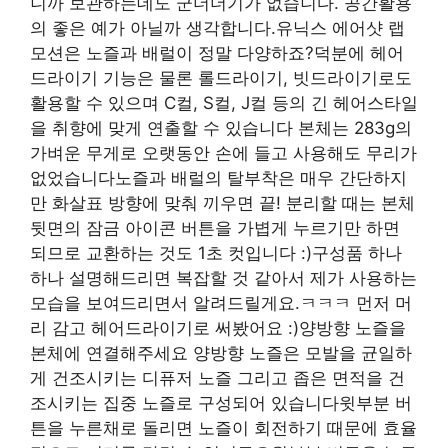
니까 보관하는데도 군더더기가 없습니다. 공간활용
의 좋은 예가 아닐까 생각합니다.유닉스 에어샷 랩
모션은 노즐과 배럴이 정말 다양하죠?덕분에 헤어
드라이기 기능은 물론 롤드라이기, 빗드라이기로도
활용할 수 있으며 C컬, S컬, J컬 등의 긴 헤어스타일
을 취향에 맞게 연출할 수 있습니다 본체는 283g의
가벼운 무게로 오랫동안 손에 들고 사용해도 무리가
없었습니다노즐과 배럴의 탈부착은 매우 간단하지
만 화살표 방향에 맞춰 끼우면 끝! 분리할 때는 본체
뒷면의 잠금 아이콘 버튼을 가볍게 누르기만 하면
되므로 교환하는 것도 1초 컷입니다 :)구성품 하나
하나 설명해드리면 복잡할 것 같아서 제가 사용하는
모습을 보여드리면서 알려드릴게요.ㅋㅋㅋ 먼저 머
리 감고 헤어드라이기로 써봤어요 :)양방향 노즐을
본체에 연결해주세요 양방향 노즐은 모발을 균일하
게 건조시키는 디퓨저 노즐 그리고 좁은 면적을 건
조시키는 집중 노즐로 구성되어 있습니다윗부분 버
튼을 누른채로 돌리면 노즐이 회전하기 때문에 효율