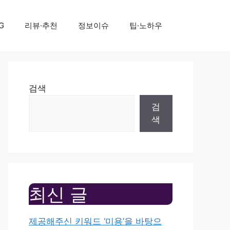
G
리뷰·추천
정보이슈
팁·노하우
검색
검
색
최신 글
제공해주신 키워드 ‘미용’을 바탕으