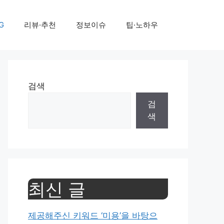
G
리뷰·추천
정보이슈
팁·노하우
검색
검
색
최신 글
제공해주신 키워드 ‘미용’을 바탕으