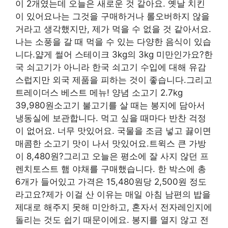
이 2개였는데 오늘은 새로운 것 같아요. 옛날 치킨
이 있어요나는 그것을 구매하거나 롤오버하지 않을
거라고 생각했지만, 제가 먹을 수 없을 것 같아서요.
나는 소풍을 갈 때 먹을 수 있는 다양한 음식이 있습
니다.얇게 썰어 스테이크 3kg의 3kg 미만인가요?한
국 쇠고기가 아니라 한국 쇠고기 수입에 대해 유감
스럽지만 외국 제품을 피하는 것이 좋습니다.그리고
트레이더스 베스트 메뉴! 양념 소고기 2.7kg
39,980원소고기 불고기를 살 때는 봉지에 담아서
냉동실에 보관합니다. 먹고 싶을 때마다 반찬 걱정
이 없어요. 너무 맛있어요. 국물을 조금 넣고 끓이면
매콤한 소고기 맛이 나서 맛있어요.트윅스 큰 가방
이 8,480원?그리고 오늘은 평소에 잘 사지 않던 프
렌치토스트 햄 야채를 구매했습니다. 한 박스에 총
6개가 들어있고 가격은 15,480원당 2,500원 정도
라고요?제가 이걸 산 이유는 매일 아침 남편의 밥을
제대로 해주지 못해 미안하고, 혼자서 전자레인지에
돌리는 것도 쉽기 때문이에요. 봉지를 열지 않고 전